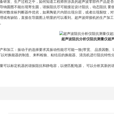
研发、生产过程之中，如何知道工程师所涉及的超声波零部件产品是否
导纳圆图不能出现寄生圆，谐振阻抗尽可能接近设计阻抗，动态阻抗 要低
和对数坐标判断器件优劣，如果陶瓷片内部出现分层，或者出现裂纹，对
理或有缺陷，直接在导圆图上明显的可以看到。超声波焊接机的生产加工
。
超声波阻抗分析仪阻抗测量仪超
加工：振动子的选择要求其振动性能尽可能一致(带宽、 品质因数、谐
可以对换能器的制造、来料检验、粘结后的换能器、清洗机进行阻抗特性
可以标定机器的谐振阻抗和静电容，以便匹配电源， 可以分析其新的谐