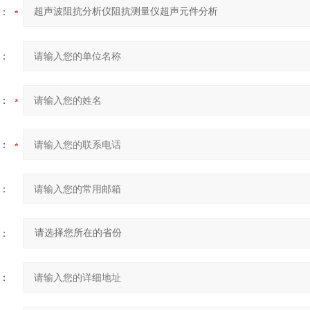
：
：
：
：
：
：
：